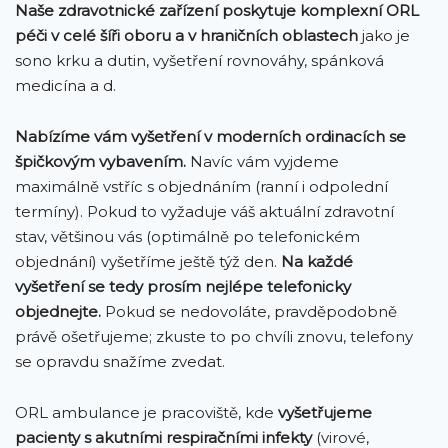
Naše zdravotnické zařízení poskytuje komplexní ORL
péči v celé šíři oboru a v hraničních oblastech
jako je
sono krku a dutin, vyšetření rovnováhy, spánková
medicína a d.
Nabízíme vám vyšetření v moderních ordinacích se
špičkovým vybavením.
Navíc vám vyjdeme
maximálně vstříc s objednáním (ranní i odpolední
termíny). Pokud to vyžaduje váš aktuální zdravotní
stav, většinou vás (optimálně po telefonickém
objednání) vyšetříme ještě týž den.
Na každé
vyšetření se tedy prosím nejlépe telefonicky
objednejte.
Pokud se nedovoláte, pravděpodobně
právě ošetřujeme; zkuste to po chvíli znovu, telefony
se opravdu snažíme zvedat.
ORL ambulance je pracoviště, kde
vyšetřujeme
pacienty s akutními respiračními infekty
(virové,