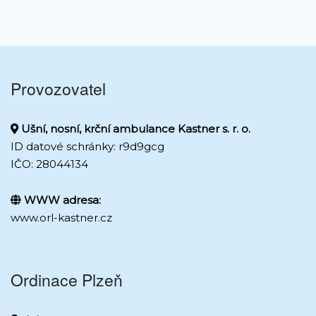
Provozovatel
Ušní, nosní, krční ambulance Kastner s. r. o.
ID datové schránky: r9d9gcg
IČO: 28044134
WWW adresa:
www.orl-kastner.cz
Ordinace Plzeň