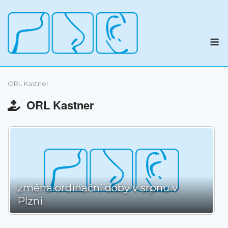
Skip
to
content
M
ORL Kastner
ORL Kastner
změna ordinační doby v srpnu v
Plzni